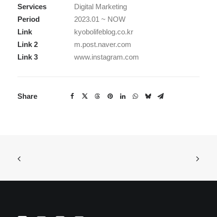
Services
Digital Marketing
Period
2023.01 ~ NOW
Link
kyobolifeblog.co.kr
Link 2
m.post.naver.com
Link 3
www.instagram.com
Share