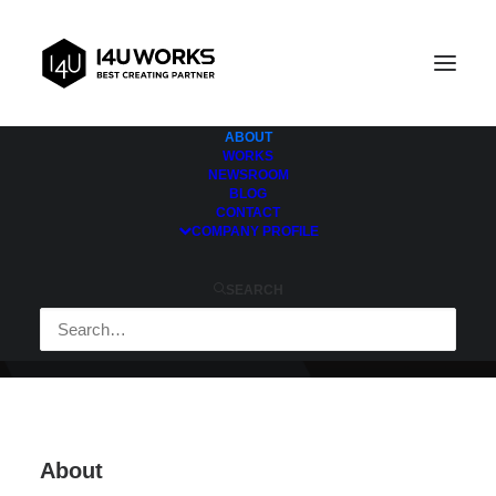
ABOUT
WORKS
NEWSROOM
BLOG
CONTACT
It’s time for you.
COMPANY PROFILE
Meet Your I4UWORKS
SEARCH
About