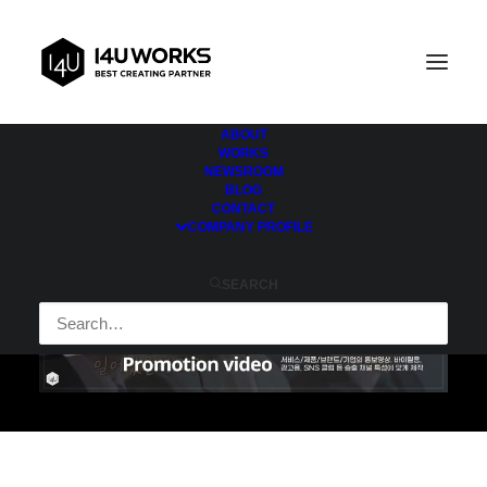
ABOUT
WORKS
NEWSROOM
BLOG
CONTACT
COMPANY PROFILE
SEARCH