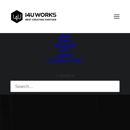
ABOUT
WORKS
NEWSROOM
BLOG
CONTACT
COMPANY PROFILE
오픈 오피스
SEARCH