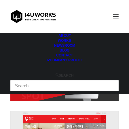
ABOUT
WORKS
NEWSROOM
BLOG
CONTACT
COMPANY PROFILE
SEARCH