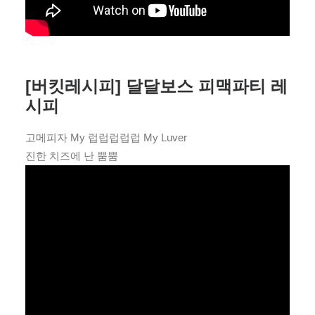
[버킷레시피] 달달보스 피맥파티 레
시피
고메피자 My 럽럽럽럽럽 My Luver
진한 치즈에 난 뿜뿜