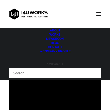
ABOUT
WORKS
NEWSROOM
BLOG
[버킷레시피] What is sweet 팬케
CONTACT
COMPANY PROFILE
이크 레시피
SEARCH
수플레 팬케이크
사탕처럼 달콤하다는데♡