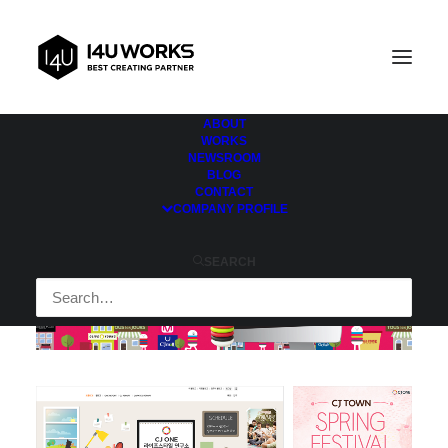
ABOUT
WORKS
NEWSROOM
BLOG
CONTACT
COMPANY PROFILE
SEARCH