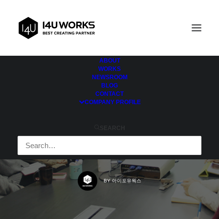
ABOUT
WORKS
NEWSROOM
IN
I4UER
|
3 MINUTES
BLOG
CONTACT
신입들이여, 긴장하라!
COMPANY PROFILE
그 날이 왔다! 아이포유
SEARCH
웍스 레벨업 PT
BY
아이포유웍스