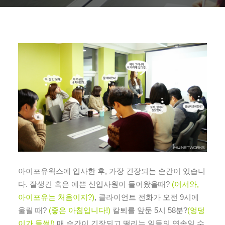
아이포유웍스에 입사한 후, 가장 긴장되는 순간이 있습니
다. 잘생긴 혹은 예쁜 신입사원이 들어왔을때?
(어서와,
아이포유는 처음이지?)
, 클라이언트 전화가 오전 9시에
울릴 때?
(좋은 아침입니다!)
칼퇴를 앞둔 5시 58분?
(엉덩
이가 들썩!)
매 순간이 긴장되고 떨리는 일들의 연속일 수